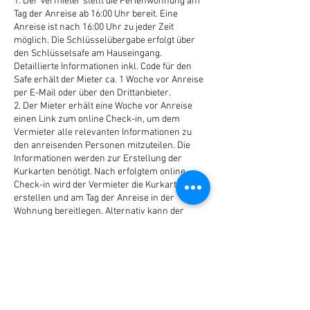
1. Der Vermieter stellt die Ferienwohnung am
Tag der Anreise ab 16:00 Uhr bereit. Eine
Anreise ist nach 16:00 Uhr zu jeder Zeit
möglich. Die Schlüsselübergabe erfolgt über
den Schlüsselsafe am Hauseingang.
Detaillierte Informationen inkl. Code für den
Safe erhält der Mieter ca. 1 Woche vor Anreise
per E-Mail oder über den Drittanbieter.
2. Der Mieter erhält eine Woche vor Anreise
einen Link zum online Check-in, um dem
Vermieter alle relevanten Informationen zu
den anreisenden Personen mitzuteilen. Die
Informationen werden zur Erstellung der
Kurkarten benötigt. Nach erfolgtem online
Check-in wird der Vermieter die Kurkarten
erstellen und am Tag der Anreise in der
Wohnung bereitlegen. Alternativ kann der
Check-in und die Anmeldung für die Kurkarten
auch vor Ort erfolgen. Anmeldung und
Kurabgabe sind verpflichtend.
3. Der Mieter verpflichtet sich seinen gültigen
Personalausweis oder Reisepass dem
Vermieter vorzulegen.
4. Der Mieter muss sich am Vormittag nach der