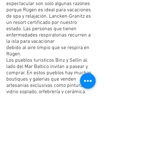
espectacular son solo algunas razones
porque Rügen es ideal para vacaciones
de spa y relajación. Lancken-Granitz es
un resort certificado por nuestro
estado. Las personas que tienen
enfermedades respiratorias recurren a
la isla para vacacionar
debido al aire limpio que se respira en
Rügen.
Los pueblos turisticos Binz y Sellin al
lado del Mar Baltico invitan a pasear y
comprar. En estos pueblos hay muchas
boutiques y galerias que venden
artesanias exclusivas como pinturas,
vidrio soplado, orfebrería y cerámica.
Tambien hay varias cafeterias y
restaurantes. Sientate en la zona
peatonal y disfruta la linda arquitectura
de las casas tradicionales. Ademas los
pueblos ofrecen muchas actividades
culturales como los festivales
portuarios, fiestas y conciertos en la